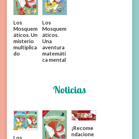
Los
Los
Mosquem
Mosquem
áticos. Un
áticos.
misterio
Una
multiplica
aventura
do
matemáti
ca mental
Noticias
¡Recome
ndacione
Los