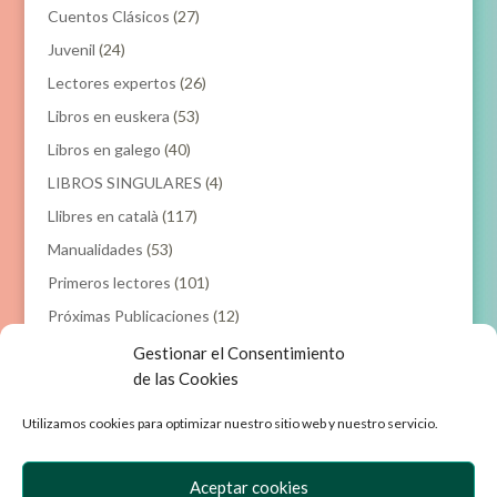
Cuentos Clásicos
(27)
Juvenil
(24)
Lectores expertos
(26)
Libros en euskera
(53)
Libros en galego
(40)
LIBROS SINGULARES
(4)
Llibres en català
(117)
Manualidades
(53)
Primeros lectores
(101)
Próximas Publicaciones
(12)
Gestionar el Consentimiento
Filtrar por precio
de las Cookies
Utilizamos cookies para optimizar nuestro sitio web y nuestro servicio.
Precio
Precio
Precio:
0€
—
40€
Filtrar
mínimo
máxim
Aceptar cookies