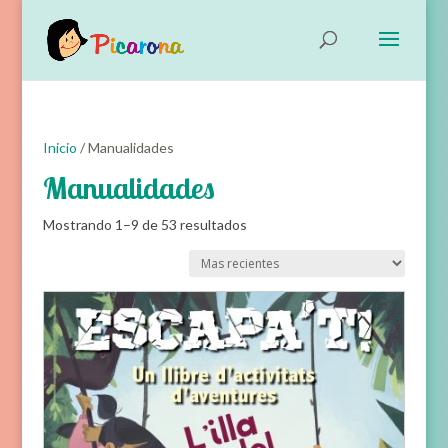
Inicio
/ Manualidades
Manualidades
Ordenado
Mostrando 1–9 de 53 resultados
por
Ordena
los
últimos