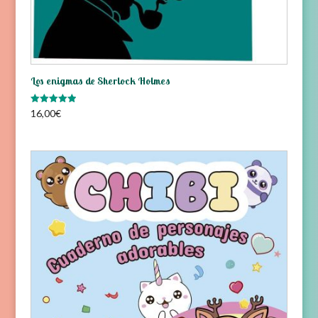
Los enigmas de Sherlock Holmes
Valorado
16,00
€
con
5.00
de 5