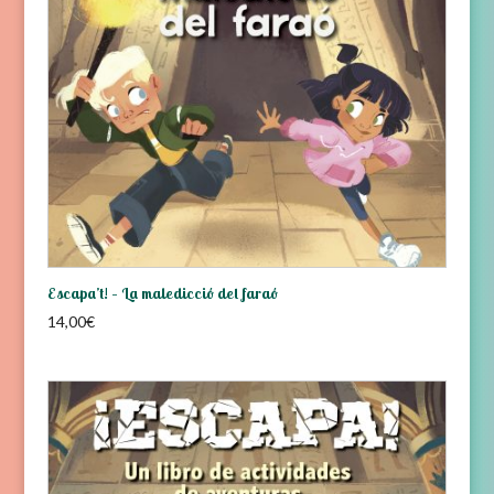
Escapa’t! – La maledicció del faraó
14,00
€