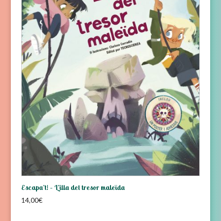
Escapa’t! – L’illa del tresor maleïda
14,00
€