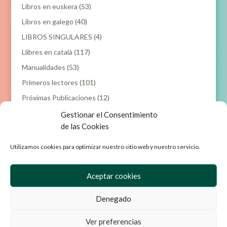
Libros en euskera
(53)
Libros en galego
(40)
LIBROS SINGULARES
(4)
Llibres en català
(117)
Manualidades
(53)
Primeros lectores
(101)
Próximas Publicaciones
(12)
Gestionar el Consentimiento
Filtrar por precio
de las Cookies
Utilizamos cookies para optimizar nuestro sitio web y nuestro servicio.
Precio
Precio
Precio:
0€
—
20€
Filtrar
mínimo
máxim
Aceptar cookies
Denegado
Empresa
Aviso Legal
Condiciones de Venta
Política de privacidad
Ver preferencias