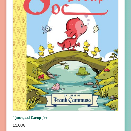
L’aneguet Escup-foc
11,00
€