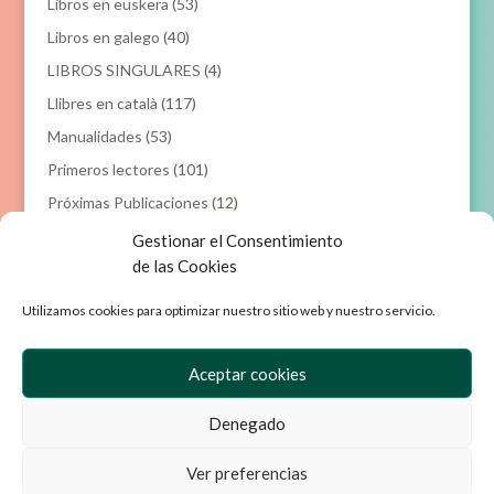
Libros en euskera
(53)
Libros en galego
(40)
LIBROS SINGULARES
(4)
Llibres en català
(117)
Manualidades
(53)
Primeros lectores
(101)
Próximas Publicaciones
(12)
Gestionar el Consentimiento
Filtrar por precio
de las Cookies
Utilizamos cookies para optimizar nuestro sitio web y nuestro servicio.
Precio
Precio
Precio:
0€
—
20€
Filtrar
mínimo
máxim
Aceptar cookies
Denegado
Empresa
Aviso Legal
Condiciones de Venta
Política de privacidad
Ver preferencias
Política de Cookies