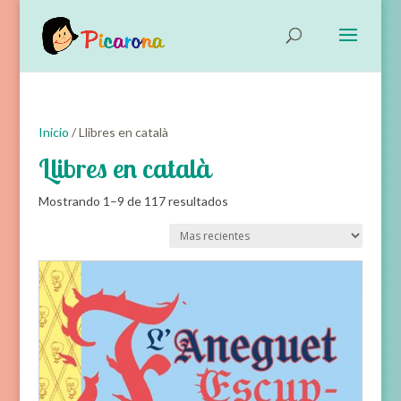
Inicio
/ Llibres en català
Llibres en català
Ordenado
Mostrando 1–9 de 117 resultados
por
Ordena
los
últimos