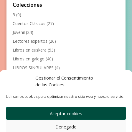
Colecciones
5
(0)
Cuentos Clásicos
(27)
Juvenil
(24)
Lectores expertos
(26)
Libros en euskera
(53)
Libros en galego
(40)
LIBROS SINGULARES
(4)
Llibres en català
(117)
Gestionar el Consentimiento
de las Cookies
Manualidades
(53)
Primeros lectores
(101)
Utilizamos cookies para optimizar nuestro sitio web y nuestro servicio.
Próximas Publicaciones
(12)
Aceptar cookies
Denegado
Empresa
Aviso Legal