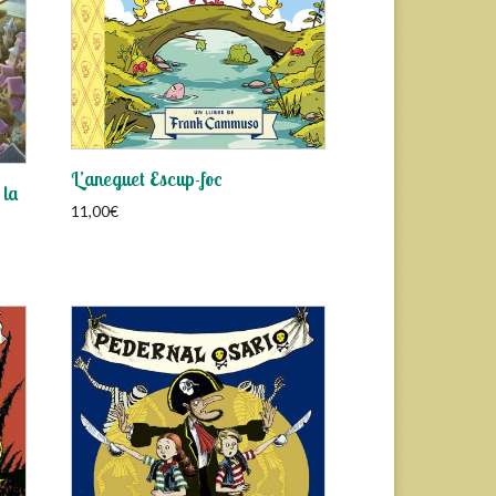
L’aneguet Escup-foc
 la
11,00
€