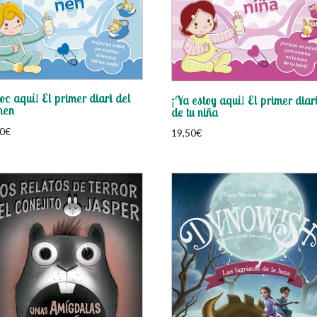
oc aquí! El primer diari del
¡Ya estoy aquí! El primer diar
nen
de tu niña
0
€
19,50
€