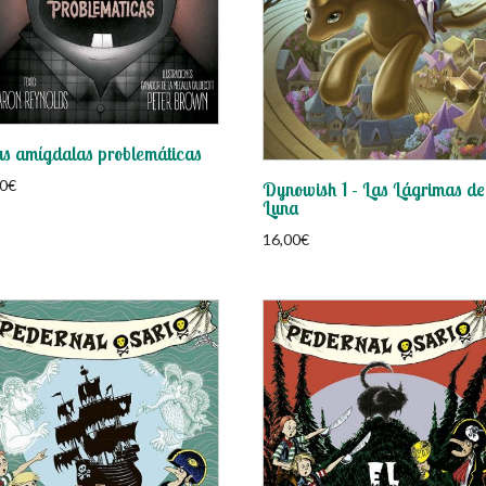
s amígdalas problemáticas
0
€
Dynowish 1 – Las Lágrimas de
Luna
16,00
€