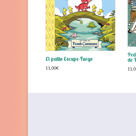
Ped
El patito Escupe-Fuego
de 
11,00
€
11,0