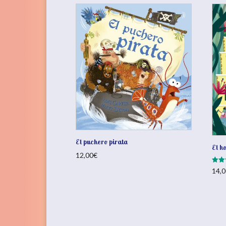
El puchero pirata
El h
12,00
€
Valor
14,0
con
5.00
de 5