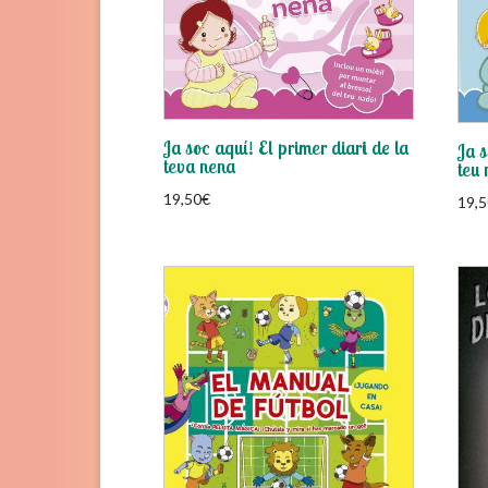
Ja soc aquí! El primer diari de la
Ja s
teva nena
teu 
19,50
€
19,5