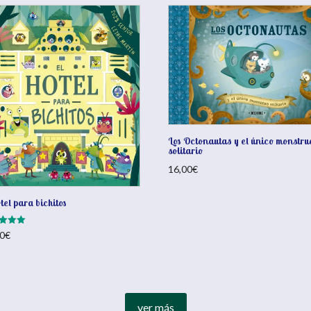
Los Octonautas y el único monstru
solitario
16,00
€
otel para bichitos
ado
0
€
ver más