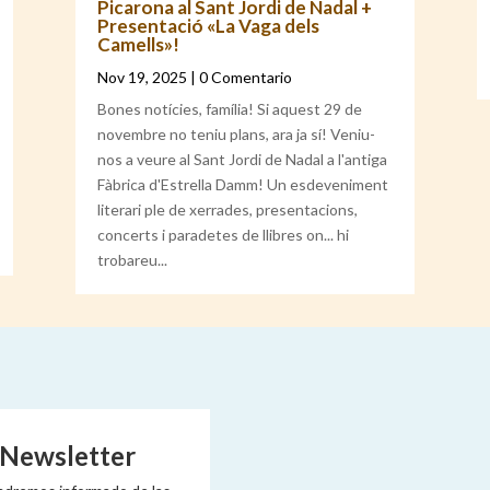
Picarona al Sant Jordi de Nadal +
Presentació «La Vaga dels
Camells»!
Nov 19, 2025
| 0 Comentario
Bones notícies, família! Si aquest 29 de
novembre no teniu plans, ara ja sí! Veniu-
nos a veure al Sant Jordi de Nadal a l'antiga
Fàbrica d'Estrella Damm! Un esdeveniment
literari ple de xerrades, presentacions,
concerts i paradetes de llibres on... hi
trobareu...
 Newsletter