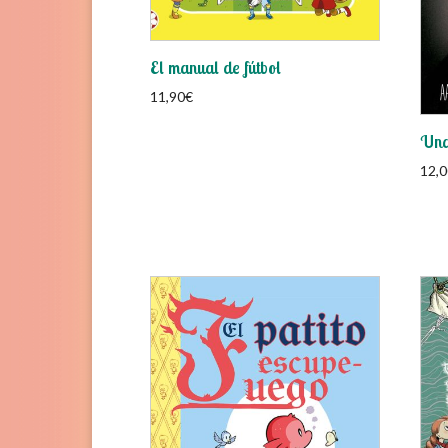
El manual de fútbol
11,90
€
Una
12,0