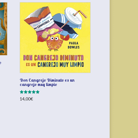
o
Don Cangrejo Diminuto es un
cangrejo muy limpio
Valorado
14,00
€
con
5.00
de 5