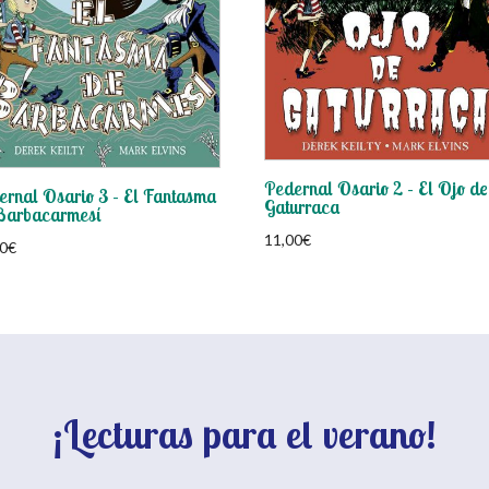
Pedernal Osario 2 – El Ojo de
ernal Osario 3 – El Fantasma
Gaturraca
Barbacarmesí
11,00
€
0
€
¡Lecturas para el verano!