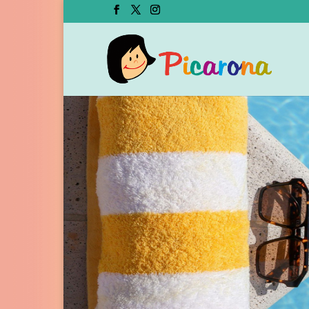
Picarona
|
Libros
infantiles