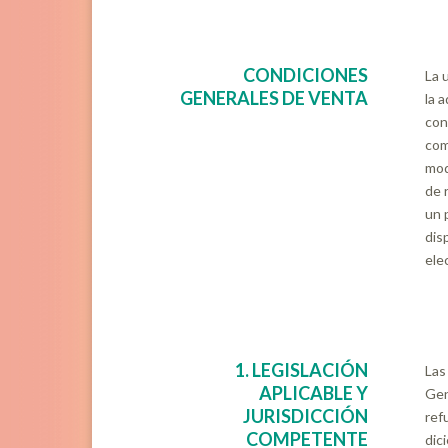
CONDICIONES
La 
GENERALES DE VENTA
la 
con
com
mod
de 
un 
dis
ele
1. LEGISLACIÓN
Las
APLICABLE Y
Gen
JURISDICCIÓN
ref
COMPETENTE
dic