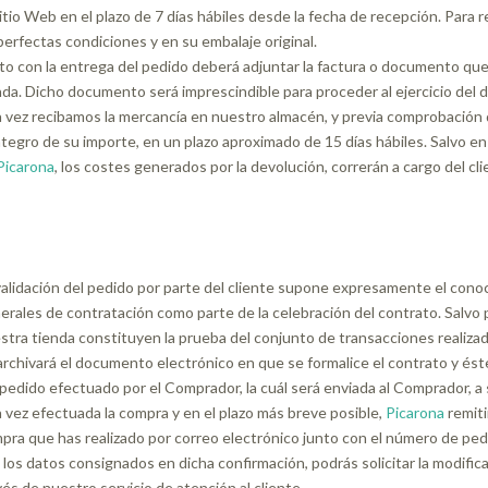
Sitio Web en el plazo de 7 días hábiles desde la fecha de recepción. Para 
perfectas condiciones y en su embalaje original.
to con la entrega del pedido deberá adjuntar la factura o documento qu
nda. Dicho documento será imprescindible para proceder al ejercicio del 
 vez recibamos la mercancía en nuestro almacén, y previa comprobación d
ntegro de su importe, en un plazo aproximado de 15 días hábiles. Salvo en
Picarona
, los costes generados por la devolución, correrán a cargo del cli
validación del pedido por parte del cliente supone expresamente el con
erales de contratación como parte de la celebración del contrato. Salvo 
stra tienda constituyen la prueba del conjunto de transacciones realiza
archivará el documento electrónico en que se formalice el contrato y ést
 pedido efectuado por el Comprador, la cuál será enviada al Comprador, a 
 vez efectuada la compra y en el plazo más breve posible,
Picarona
remiti
pra que has realizado por correo electrónico junto con el número de pedid
 los datos consignados en dicha confirmación, podrás solicitar la modificac
vés de nuestro servicio de atención al cliente.