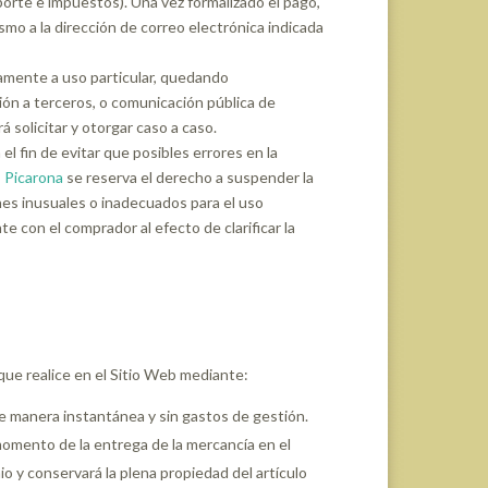
sporte e impuestos). Una vez formalizado el pago,
smo a la dirección de correo electrónica indicada
amente a uso particular, quedando
ión a terceros, o comunicación pública de
á solicitar y otorgar caso a caso.
l fin de evitar que posibles errores en la
,
Picarona
se reserva el derecho a suspender la
es inusuales o inadecuados para el uso
 con el comprador al efecto de clarificar la
 que realice en el Sitio Web mediante:
de manera instantánea y sin gastos de gestión.
 momento de la entrega de la mercancía en el
io y conservará la plena propiedad del artículo