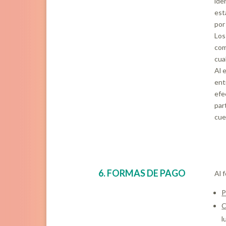
ide
est
por
Los
com
cua
Al 
ent
efe
par
cue
6. FORMAS DE PAGO
Al 
P
C
l