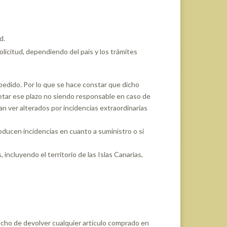
d.
olicitud, dependiendo del país y los trámites
 pedido. Por lo que se hace constar que dicho
etar ese plazo no siendo responsable en caso de
an ver alterados por incidencias extraordinarias
producen incidencias en cuanto a suministro o si
incluyendo el territorio de las Islas Canarias,
echo de devolver cualquier artículo comprado en