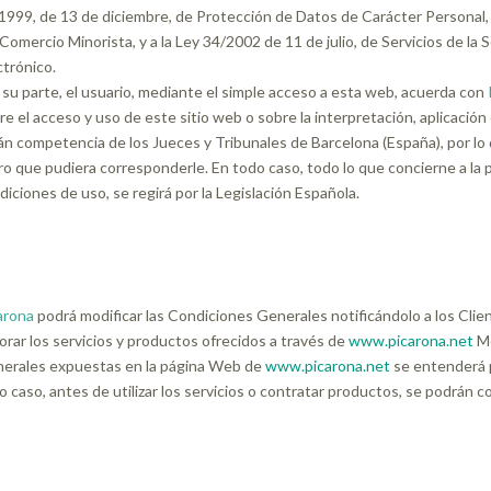
1999, de 13 de diciembre, de Protección de Datos de Carácter Personal,
 Comercio Minorista, y a la Ley 34/2002 de 11 de julio, de Servicios de la
ctrónico.
 su parte, el usuario, mediante el simple acceso a esta web, acuerda con
re el acceso y uso de este sitio web o sobre la interpretación, aplicació
án competencia de los Jueces y Tribunales de Barcelona (España), por lo
ro que pudiera corresponderle. En todo caso, todo lo que concierne a la
diciones de uso, se regirá por la Legislación Española.
arona
podrá modificar las Condiciones Generales notificándolo a los Clien
orar los servicios y productos ofrecidos a través de
www.picarona.net
Me
erales expuestas en la página Web de
www.picarona.net
se entenderá p
o caso, antes de utilizar los servicios o contratar productos, se podrán 