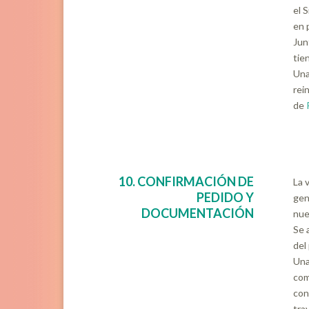
el 
en 
Jun
tie
Una
rei
de
10. CONFIRMACIÓN DE
La 
PEDIDO Y
gen
DOCUMENTACIÓN
nue
Se 
del
Una
com
con
tra