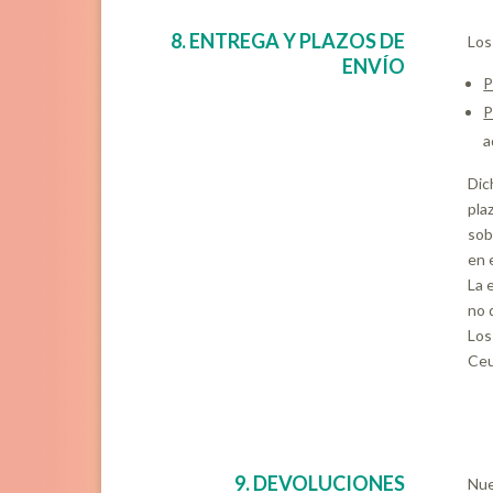
8. ENTREGA Y PLAZOS DE
Los
ENVÍO
P
P
a
Dic
pla
sob
en 
La 
no 
Los
Ceu
9. DEVOLUCIONES
Nue