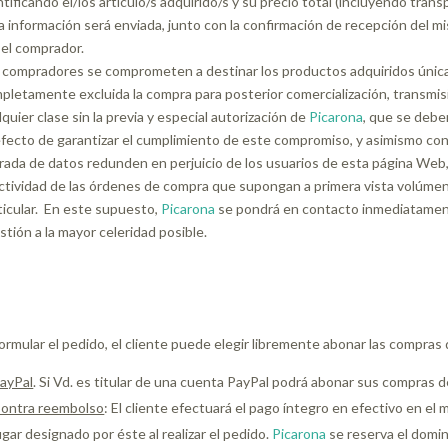
ntificando el/los artículo/s adquirido/s y su precio total (incluyendo tran
a información será enviada, junto con la confirmación de recepción del mi
 el comprador.
 compradores se comprometen a destinar los productos adquiridos únic
pletamente excluida la compra para posterior comercialización, transmis
lquier clase sin la previa y especial autorización de
Picarona
, que se deber
efecto de garantizar el cumplimiento de este compromiso, y asimismo con e
rada de datos redunden en perjuicio de los usuarios de esta página Web
ctividad de las órdenes de compra que supongan a primera vista volúmen
ticular. En este supuesto,
Picarona
se pondrá en contacto inmediatamente
stión a la mayor celeridad posible.
formular el pedido, el cliente puede elegir libremente abonar las compras
ayPal
. Si Vd. es titular de una cuenta PayPal podrá abonar sus compras 
ontra reembolso
: El cliente efectuará el pago íntegro en efectivo en el
ugar designado por éste al realizar el pedido.
Picarona
se reserva el domin