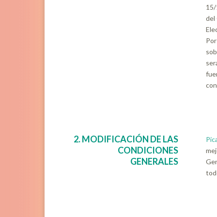
15/
del
Ele
Por
sob
ser
fue
con
2. MODIFICACIÓN DE LAS
Pic
CONDICIONES
mej
GENERALES
Gen
tod