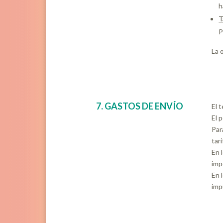
h
T
P
La 
7. GASTOS DE ENVÍO
El 
El 
Par
tar
En 
imp
En 
imp