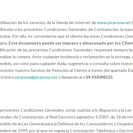
utilización de los servicios de la tienda de Internet de
www.picarona.net
(
adhesión a las presentes Condiciones Generales de Contratación, la mayo
tratar. Por ello, es conveniente que el cliente lea estas Condiciones Gen
pra.
Este documento puede ser impreso y almacenado por los Clien
ificación de las presentes Condiciones Generales, respetará siempre la
realizar la compra. Ante cualquier incidencia o reclamación en la entrega
pedido, así como para cualquier duda, sugerencia o consulta sobre nuest
posición nuestro Servicio de Atención al Cliente a través del apartado
Co
ctrónico
picarona@picarona.net
o llamando al
+34 933098525
.
 presentes Condiciones Generales, están sujetas a lo dispuesto a la Ley 
erales de Contratación, al Real Decreto Legislativo 1/2007, de 16 de no
undido de la Ley General para la Defensa de los Consumidores y Usuarios
iembre de 1999, por el que se regula la Contratación Telefónica o Electr