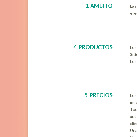
3. ÁMBITO
Las
efe
4. PRODUCTOS
Los
Sit
Los
5. PRECIOS
Los
mod
Tod
aut
cli
Una