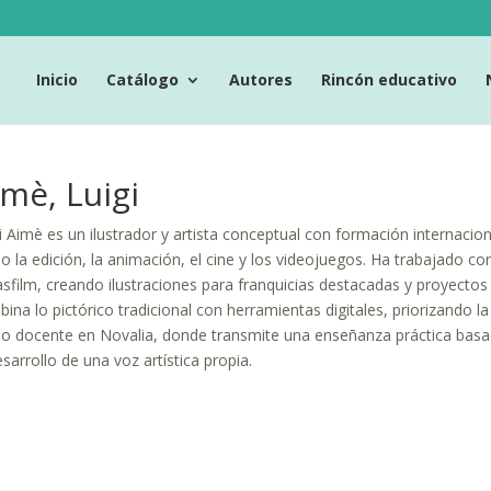
Inicio
Catálogo
Autores
Rincón educativo
mè, Luigi
i Aimè es un ilustrador y artista conceptual con formación internacio
 la edición, la animación, el cine y los videojuegos. Ha trabajado
sfilm, creando ilustraciones para franquicias destacadas y proyect
ina lo pictórico tradicional con herramientas digitales, priorizando la
 docente en Novalia, donde transmite una enseñanza práctica basada
esarrollo de una voz artística propia.