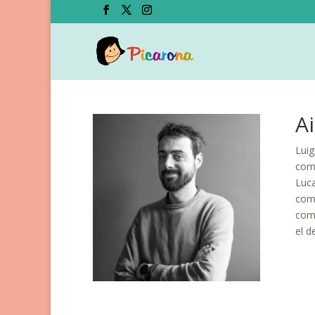
Ai
Luig
como
Luca
comb
como
el d