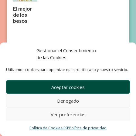
El mejor
de los
besos
Gestionar el Consentimiento
de las Cookies
Empresa
Aviso Legal
Utilizamos cookies para optimizar nuestro sitio web y nuestro servicio.
Condiciones de Venta
Política de privacidad
Política de Cookies
Aceptar cookies
Development & Design by Ixole
Denegado
Ver preferencias
Política de Cookies-ESP
Política de privacidad