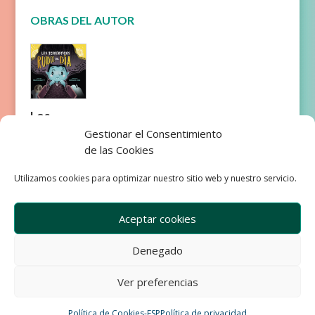
OBRAS DEL AUTOR
Los
terrorífic
Gestionar el Consentimiento
os ruidos
de las Cookies
del día
Utilizamos cookies para optimizar nuestro sitio web y nuestro servicio.
Aceptar cookies
Denegado
Empresa
Aviso Legal
Condiciones de Venta
Ver preferencias
Política de privacidad
Política de Cookies
Política de Cookies-ESP
Política de privacidad