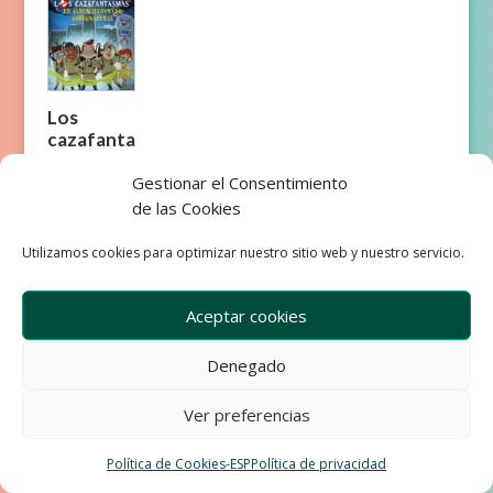
Los
cazafanta
smas
Gestionar el Consentimiento
de las Cookies
Utilizamos cookies para optimizar nuestro sitio web y nuestro servicio.
Aceptar cookies
Empresa
Aviso Legal
Condiciones de Venta
Denegado
Política de privacidad
Política de Cookies
Ver preferencias
Development & Design by Ixole
Política de Cookies-ESP
Política de privacidad