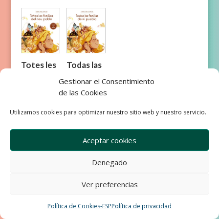
Totes les
Todas las
famílies
familias
Gestionar el Consentimiento
del meu
de mi
de las Cookies
poble
pueblo
Utilizamos cookies para optimizar nuestro sitio web y nuestro servicio.
Aceptar cookies
Denegado
Empresa
Aviso Legal
Condiciones de Venta
Ver preferencias
Política de privacidad
Política de Cookies
Política de Cookies-ESP
Política de privacidad
Development & Design by Ixole