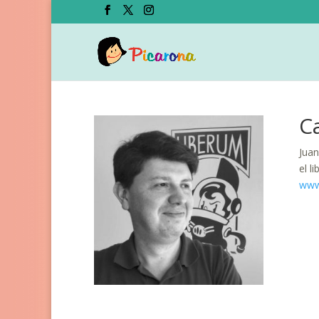
Ca
Juan
el li
www