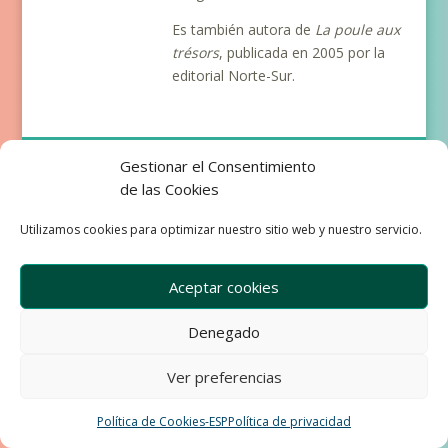
Es también autora de
La poule aux
trésors
, publicada en 2005 por la
editorial Norte-Sur.
Empresa
Aviso Legal
Gestionar el Consentimiento
Condiciones de Venta
de las Cookies
Política de privacidad
Política de Cookies
Utilizamos cookies para optimizar nuestro sitio web y nuestro servicio.
Development & Design by Ixole
Aceptar cookies
Denegado
Ver preferencias
Política de Cookies-ESP
Política de privacidad