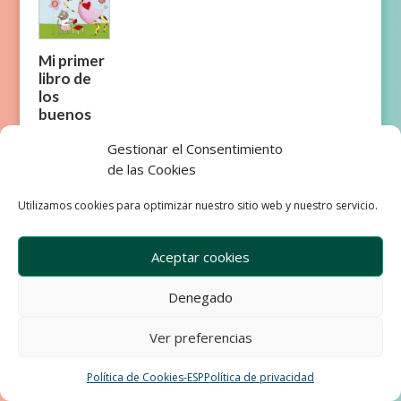
Mi primer
libro de
los
buenos
modales
Gestionar el Consentimiento
de las Cookies
Utilizamos cookies para optimizar nuestro sitio web y nuestro servicio.
Aceptar cookies
Empresa
Aviso Legal
Condiciones de Venta
Denegado
Política de privacidad
Política de Cookies
Ver preferencias
Development & Design by Ixole
Política de Cookies-ESP
Política de privacidad