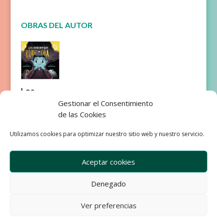
OBRAS DEL AUTOR
Los
terrorífic
Gestionar el Consentimiento
os ruidos
de las Cookies
del día
Utilizamos cookies para optimizar nuestro sitio web y nuestro servicio.
Aceptar cookies
Denegado
Empresa
Aviso Legal
Condiciones de Venta
Ver preferencias
Política de privacidad
Política de Cookies