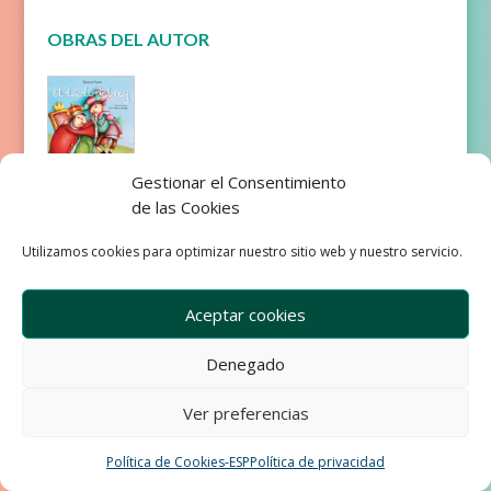
OBRAS DEL AUTOR
Gestionar el Consentimiento
El tacto
de las Cookies
del rey
Utilizamos cookies para optimizar nuestro sitio web y nuestro servicio.
Aceptar cookies
Denegado
Empresa
Aviso Legal
Condiciones de Venta
Ver preferencias
Política de privacidad
Política de Cookies
Política de Cookies-ESP
Política de privacidad
Development & Design by Ixole