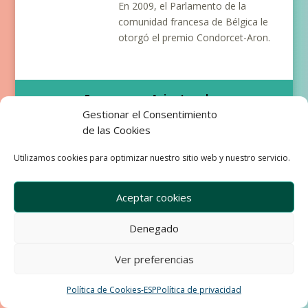
En 2009, el Parlamento de la
comunidad francesa de Bélgica le
otorgó el premio Condorcet-Aron.
Empresa
Aviso Legal
Gestionar el Consentimiento
Condiciones de Venta
Política de privacidad
de las Cookies
Política de Cookies
Development & Design by Ixole
Utilizamos cookies para optimizar nuestro sitio web y nuestro servicio.
Aceptar cookies
Denegado
Ver preferencias
Política de Cookies-ESP
Política de privacidad