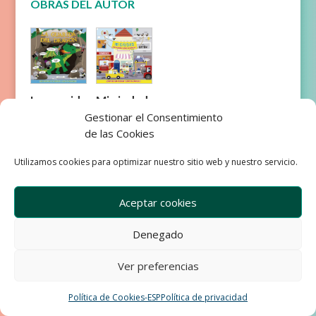
OBRAS DEL AUTOR
Mi ciudad
La guarida
del
Gestionar el Consentimiento
dragón
de las Cookies
Utilizamos cookies para optimizar nuestro sitio web y nuestro servicio.
Aceptar cookies
Empresa
Aviso Legal
Denegado
Condiciones de Venta
Ver preferencias
Política de privacidad
Política de Cookies
Development & Design by Ixole
Política de Cookies-ESP
Política de privacidad