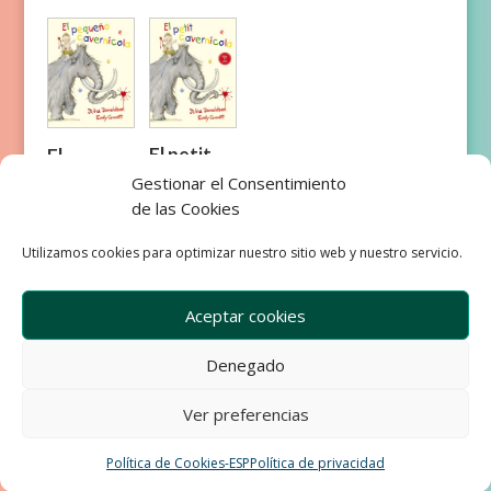
El petit
El
caverníco
pequeño
Gestionar el Consentimiento
la
caverníco
de las Cookies
la
Utilizamos cookies para optimizar nuestro sitio web y nuestro servicio.
Aceptar cookies
Denegado
Empresa
Aviso Legal
Condiciones de Venta
Ver preferencias
Política de privacidad
Política de Cookies
Política de Cookies-ESP
Política de privacidad
Development & Design by Ixole