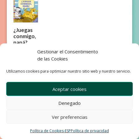
¿Juegas
conmigo,
papá?
Gestionar el Consentimiento
de las Cookies
Utilizamos cookies para optimizar nuestro sitio web y nuestro servicio.
Empresa
Aviso Legal
Aceptar cookies
Condiciones de Venta
Política de privacidad
Política de Cookies
Denegado
Development & Design by Ixole
Ver preferencias
Política de Cookies-ESP
Política de privacidad