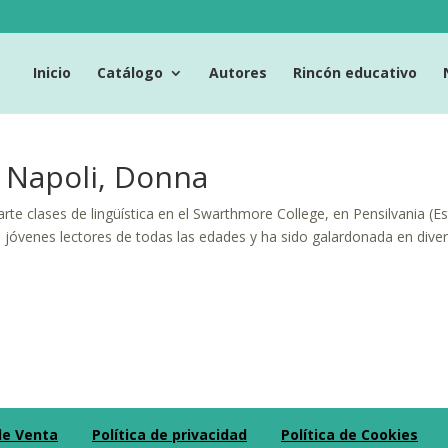
Inicio
Catálogo
Autores
Rincón educativo
o Napoli, Donna
rte clases de lingüística en el Swarthmore College, en Pensilvania (
 jóvenes lectores de todas las edades y ha sido galardonada en dive
de Venta
Política de privacidad
Política de Cookies