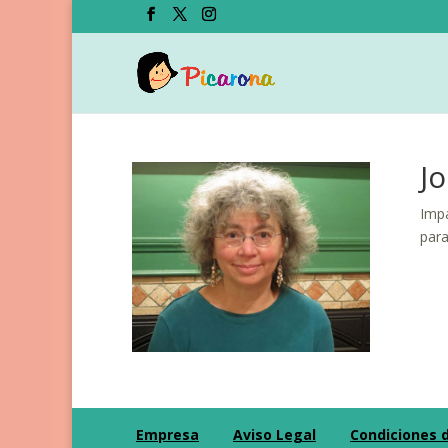
J
Impa
para
Empresa
Aviso Legal
Condiciones 