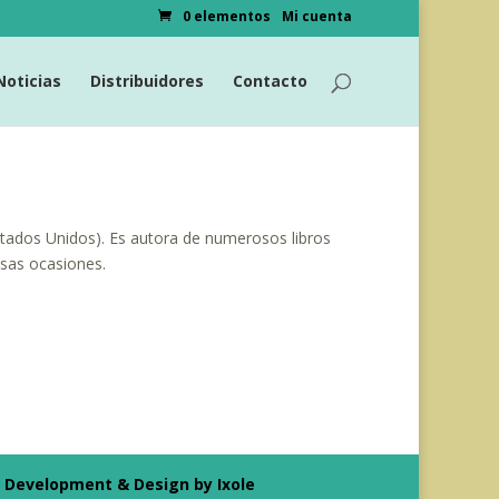
0 elementos
Mi cuenta
Noticias
Distribuidores
Contacto
Estados Unidos). Es autora de numerosos libros
rsas ocasiones.
Development & Design by Ixole