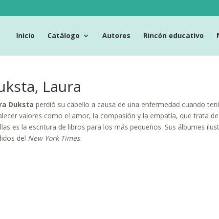
Inicio
Catálogo
Autores
Rincón educativo
uksta, Laura
ra Duksta
perdió su cabello a causa de una enfermedad cuando tenía
alecer valores como el amor, la compasión y la empatía, que trata d
llas es la escritura de libros para los más pequeños. Sus álbumes ilu
idos del
New York Times
.