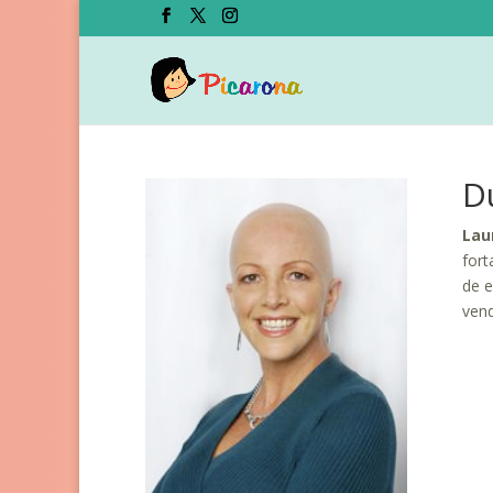
D
Lau
fort
de e
vend