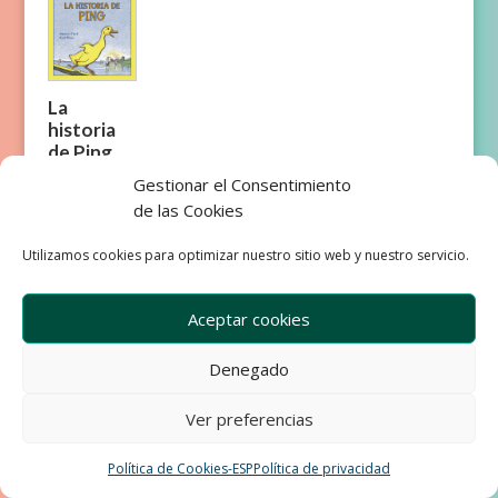
La
historia
de Ping
Gestionar el Consentimiento
de las Cookies
Utilizamos cookies para optimizar nuestro sitio web y nuestro servicio.
Empresa
Aviso Legal
Aceptar cookies
Condiciones de Venta
Política de privacidad
Política de Cookies
Denegado
Development & Design by Ixole
Ver preferencias
Política de Cookies-ESP
Política de privacidad