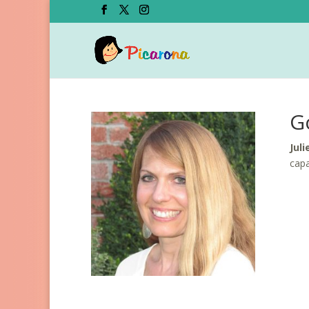
Go
Jul
capa