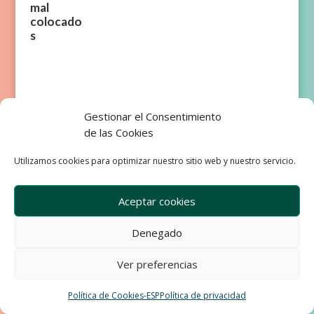
mal
colocado
s
Gestionar el Consentimiento
de las Cookies
Empresa
Aviso Legal
Condiciones de Venta
Utilizamos cookies para optimizar nuestro sitio web y nuestro servicio.
Política de privacidad
Política de Cookies
Development & Design by Ixole
Aceptar cookies
Denegado
Ver preferencias
Política de Cookies-ESP
Política de privacidad