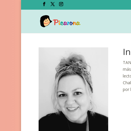
I
TANI
mást
lect
Chal
por 