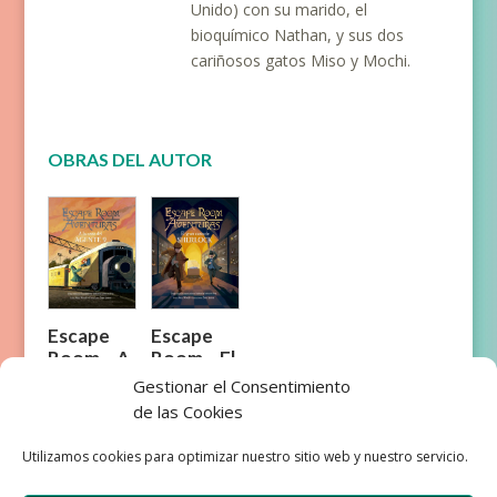
Unido) con su marido, el
bioquímico Nathan, y sus dos
cariñosos gatos Miso y Mochi.
OBRAS DEL AUTOR
Escape
Escape
Room – El
Room – A
gran caso
la caza del
Gestionar el Consentimiento
de
Agente 9
de las Cookies
Sherlock
Utilizamos cookies para optimizar nuestro sitio web y nuestro servicio.