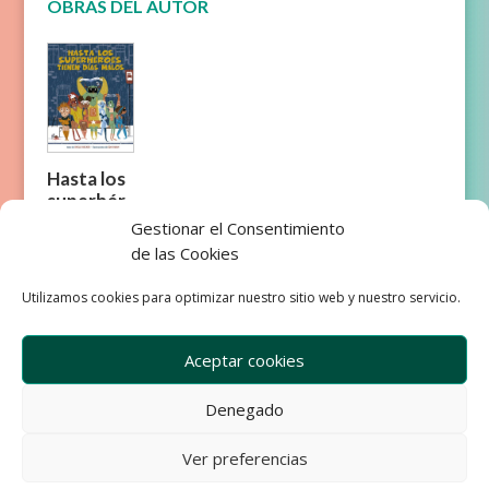
OBRAS DEL AUTOR
Hasta los
superhér
oes
Gestionar el Consentimiento
tienen
de las Cookies
días malos
Utilizamos cookies para optimizar nuestro sitio web y nuestro servicio.
Aceptar cookies
Denegado
Empresa
Aviso Legal
Condiciones de Venta
Ver preferencias
Política de privacidad
Política de Cookies