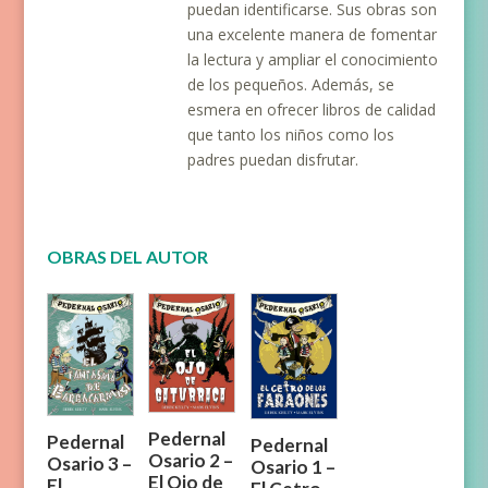
puedan identificarse. Sus obras son
una excelente manera de fomentar
la lectura y ampliar el conocimiento
de los pequeños. Además, se
esmera en ofrecer libros de calidad
que tanto los niños como los
padres puedan disfrutar.
OBRAS DEL AUTOR
Pedernal
Pedernal
Pedernal
Osario 2 –
Osario 3 –
Osario 1 –
El Ojo de
El