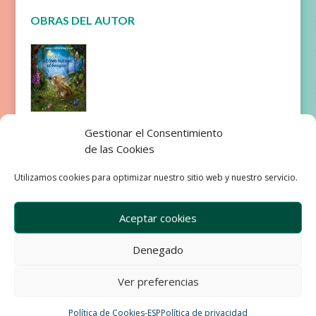
OBRAS DEL AUTOR
¿Cómo
Gestionar el Consentimiento
duerme el
de las Cookies
bosque?
Utilizamos cookies para optimizar nuestro sitio web y nuestro servicio.
Aceptar cookies
Denegado
Empresa
Aviso Legal
Condiciones de Venta
Ver preferencias
Política de privacidad
Política de Cookies
Política de Cookies-ESP
Política de privacidad