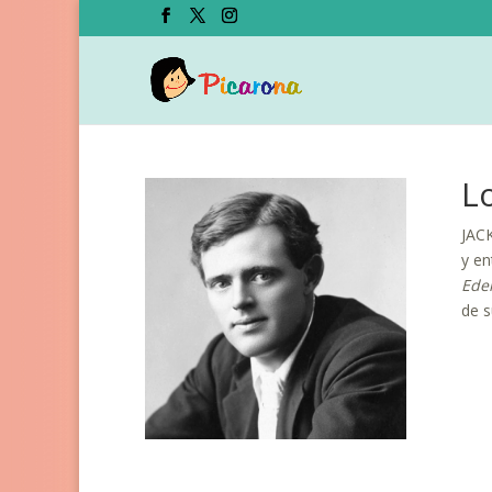
L
JACK
y en
Ede
de s