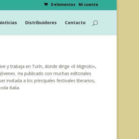
0 elementos
Mi cuenta
Noticias
Distribuidores
Contacto
ive y trabaja en Turín, donde dirige «Il Mignolo»,
y jóvenes. Ha publicado con muchas editoriales
r invitada a los principales festivales literarios,
da Italia.