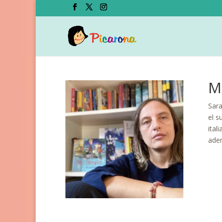
M
Sara
el s
ital
adem