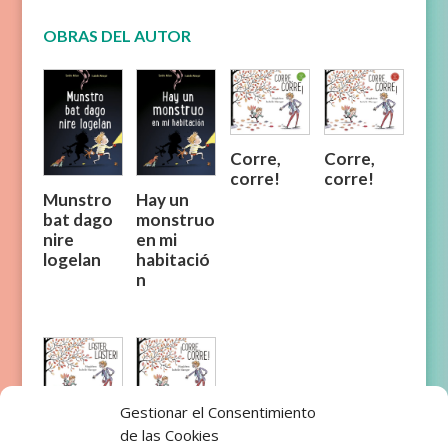
OBRAS DEL AUTOR
Corre,
Corre,
corre!
corre!
Munstro
Hay un
bat dago
monstruo
nire
en mi
logelan
habitació
n
Gestionar el Consentimiento
¡Corre,
Laster,
de las Cookies
corre!
laster!