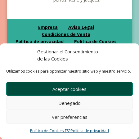
Empresa
Aviso Legal
Condiciones de Venta
Política de privacidad
Política de Cookies
Gestionar el Consentimiento
Development & Design by Ixole
de las Cookies
Utilizamos cookies para optimizar nuestro sitio web y nuestro servicio.
Aceptar cookies
Denegado
Ver preferencias
Política de Cookies-ESP
Política de privacidad