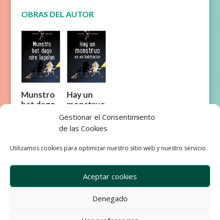
OBRAS DEL AUTOR
Munstro
Hay un
bat dago
monstruo
nire
en mi
Gestionar el Consentimiento
logelan
habitació
de las Cookies
n
Utilizamos cookies para optimizar nuestro sitio web y nuestro servicio.
Aceptar cookies
Denegado
Empresa
Aviso Legal
Condiciones de Venta