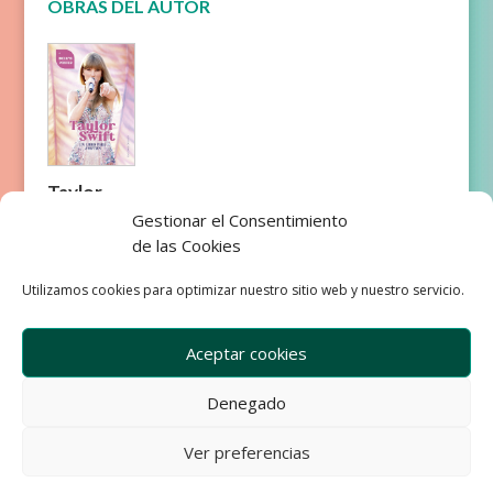
OBRAS DEL AUTOR
Taylor
Swift. Un
Gestionar el Consentimiento
libro para
de las Cookies
swifties
Utilizamos cookies para optimizar nuestro sitio web y nuestro servicio.
Aceptar cookies
Denegado
Empresa
Aviso Legal
Condiciones de Venta
Ver preferencias
Política de privacidad
Política de Cookies