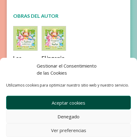
OBRAS DEL AUTOR
Les
El ingenio
fadetes
de las
Gestionar el Consentimiento
enginyos
hadas
de las Cookies
es
Utilizamos cookies para optimizar nuestro sitio web y nuestro servicio.
Aceptar cookies
Denegado
Empresa
Aviso Legal
Condiciones de Venta
Ver preferencias
Política de privacidad
Política de Cookies