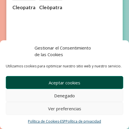
Cleopatra
Cleòpatra
Gestionar el Consentimiento
Empresa
Aviso Legal
de las Cookies
Condiciones de Venta
Política de privacidad
Política de Cookies
Utilizamos cookies para optimizar nuestro sitio web y nuestro servicio.
Development & Design by Ixole
Aceptar cookies
Denegado
Ver preferencias
Política de Cookies-ESP
Política de privacidad