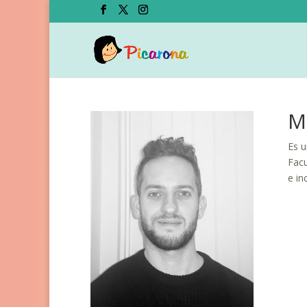
Me
Es u
Facu
e in