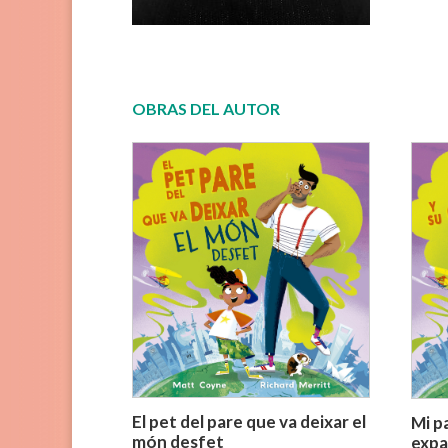
OBRAS DEL AUTOR
El pet del pare que va deixar el
Mi p
món desfet
expa