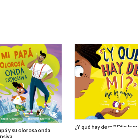
¿Y qué hay de mí? Dijo la p
apá y su olorosa onda
nsiva