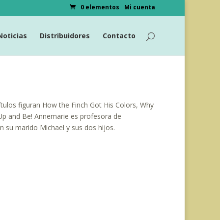
0 elementos
Mi cuenta
Noticias
Distribuidores
Contacto
títulos figuran How the Finch Got His Colors, Why
Up and Be! Annemarie es profesora de
 su marido Michael y sus dos hijos.