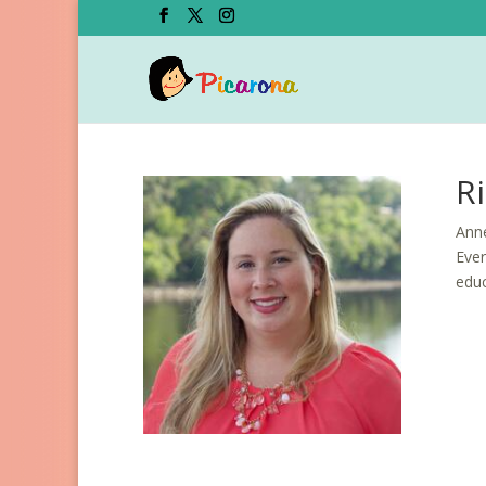
R
Anne
Ever
educ