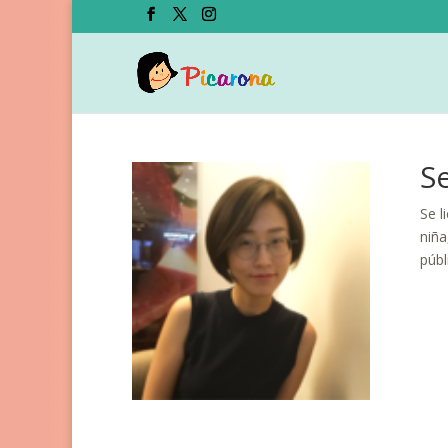
S
Se l
niña
públ