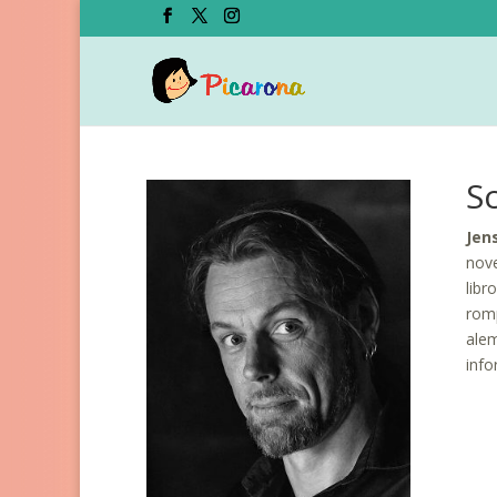
S
Jen
nove
libr
romp
alem
inf