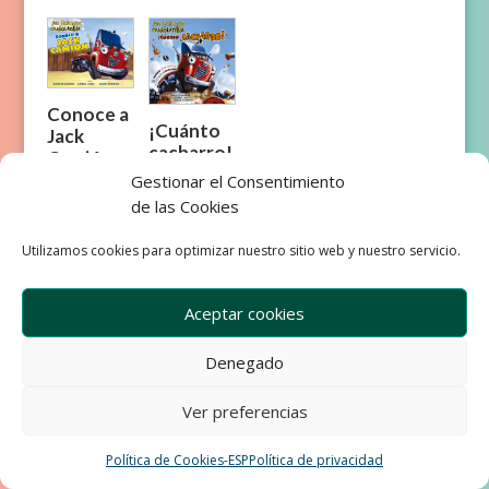
Conoce a
¡Cuánto
Jack
cacharro!
Camión
Gestionar el Consentimiento
de las Cookies
Utilizamos cookies para optimizar nuestro sitio web y nuestro servicio.
Aceptar cookies
Empresa
Aviso Legal
Condiciones de Venta
Denegado
Política de privacidad
Política de Cookies
Ver preferencias
Development & Design by Ixole
Política de Cookies-ESP
Política de privacidad