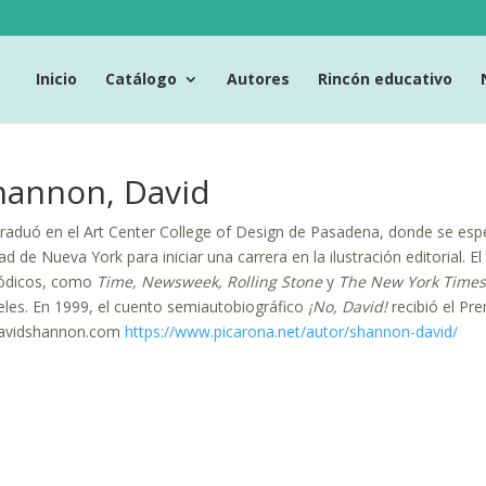
Inicio
Catálogo
Autores
Rincón educativo
hannon, David
raduó en el Art Center College of Design de Pasadena, donde se especi
ad de Nueva York para iniciar una carrera en la ilustración editorial. 
iódicos, como
Time, Newsweek, Rolling Stone
y
The New York Times
eles. En 1999, el cuento semiautobiográfico
¡No, David!
recibió el Pre
avidshannon.com
https://www.picarona.net/autor/shannon-david/