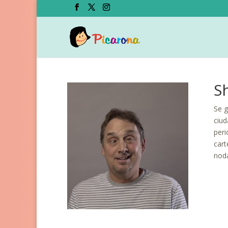
S
Se g
ciud
per
cart
nod