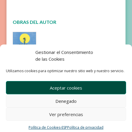
OBRAS DEL AUTOR
Gestionar el Consentimiento
de las Cookies
Redondo
Utilizamos cookies para optimizar nuestro sitio web y nuestro servicio.
Aceptar cookies
Denegado
Empresa
Aviso Legal
Condiciones de Venta
Ver preferencias
Política de privacidad
Política de Cookies
Política de Cookies-ESP
Política de privacidad
Development & Design by Ixole