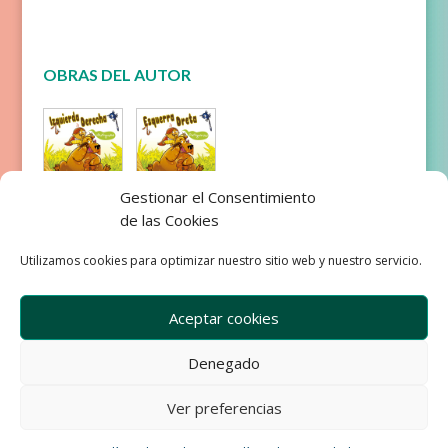
OBRAS DEL AUTOR
Gestionar el Consentimiento
Izquierda
Esquerra
de las Cookies
Derecha
Dreta
Utilizamos cookies para optimizar nuestro sitio web y nuestro servicio.
Aceptar cookies
Denegado
Empresa
Aviso Legal
Condiciones de Venta
Ver preferencias
Política de privacidad
Política de Cookies