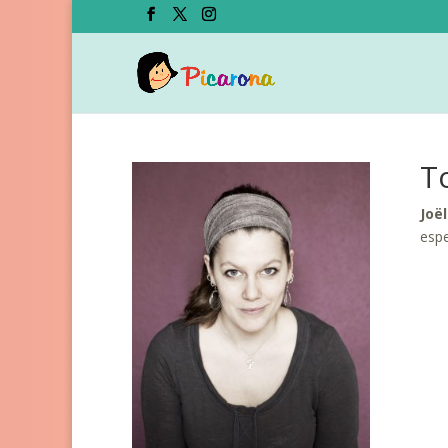
To
Joë
espe