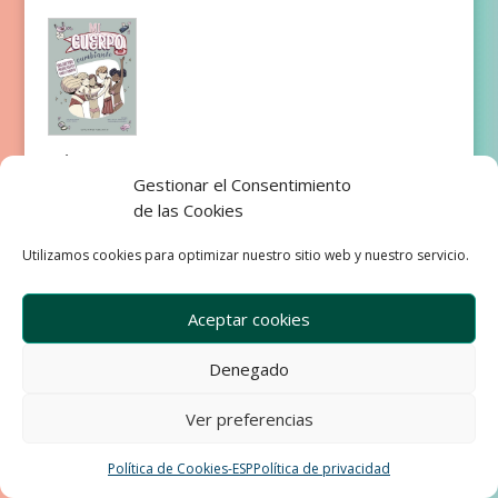
Mi cuerpo
cambiant
Gestionar el Consentimiento
e
de las Cookies
Utilizamos cookies para optimizar nuestro sitio web y nuestro servicio.
Aceptar cookies
Denegado
Empresa
Aviso Legal
Condiciones de Venta
Ver preferencias
Política de privacidad
Política de Cookies
Development & Design by Ixole
Política de Cookies-ESP
Política de privacidad