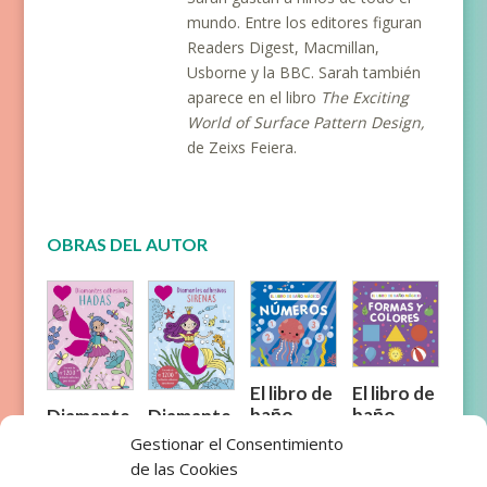
mundo. Entre los editores figuran
Readers Digest, Macmillan,
Usborne y la BBC. Sarah también
aparece en el libro
The Exciting
World of Surface Pattern Design,
de Zeixs Feiera.
OBRAS DEL AUTOR
El libro de
El libro de
baño
baño
Diamante
Diamante
mágico:
mágico:
s
s
Gestionar el Consentimiento
Números
Formas y
adhesivos
adhesivos
de las Cookies
colores
: HADAS
: SIRENAS